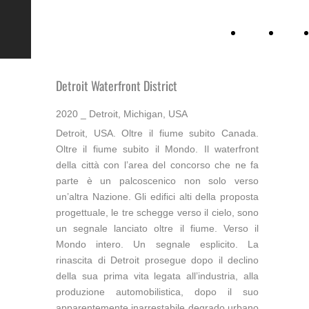
CSIAA
Chi
siamo
Detroit Waterfront District
2020 _ Detroit, Michigan, USA
Detroit, USA. Oltre il fiume subito Canada.
Oltre il fiume subito il Mondo. Il waterfront
della città con l’area del concorso che ne fa
parte è un palcoscenico non solo verso
un’altra Nazione. Gli edifici alti della proposta
progettuale, le tre schegge verso il cielo, sono
un segnale lanciato oltre il fiume. Verso il
Mondo intero. Un segnale esplicito. La
rinascita di Detroit prosegue dopo il declino
della sua prima vita legata all’industria, alla
produzione automobilistica, dopo il suo
apparentemente inarrestabile degrado urbano