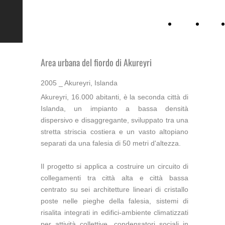
CSIAA
Chi
siamo
Area urbana del fiordo di Akureyri
2005 _ Akureyri, Islanda
Akureyri, 16.000 abitanti, è la seconda città di
Islanda, un impianto a bassa densità
dispersivo e disaggregante, sviluppato tra una
stretta striscia costiera e un vasto altopiano
separati da una falesia di 50 metri d'altezza.
Il progetto si applica a costruire un circuito di
collegamenti tra città alta e città bassa
centrato su sei architetture lineari di cristallo
poste nelle pieghe della falesia, sistemi di
risalita integrati in edifici-ambiente climatizzati
per attività collettive, condensatori sociali in