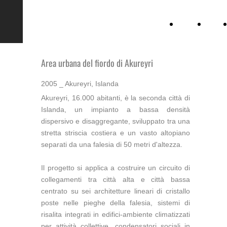
CSIAA
Chi
siamo
Area urbana del fiordo di Akureyri
2005 _ Akureyri, Islanda
Akureyri, 16.000 abitanti, è la seconda città di
Islanda, un impianto a bassa densità
dispersivo e disaggregante, sviluppato tra una
stretta striscia costiera e un vasto altopiano
separati da una falesia di 50 metri d'altezza.
Il progetto si applica a costruire un circuito di
collegamenti tra città alta e città bassa
centrato su sei architetture lineari di cristallo
poste nelle pieghe della falesia, sistemi di
risalita integrati in edifici-ambiente climatizzati
per attività collettive, condensatori sociali in