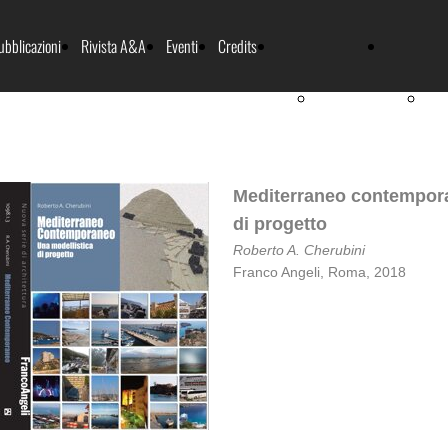
ubblicazioni
Rivista A&A
Eventi
Credits
Index
Ind
Mediterraneo contempora
di progetto
Roberto A. Cherubini
Franco Angeli, Roma, 2018