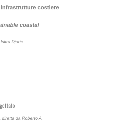
infrastrutture costiere
ainable coastal
Iskra Djuric
ogettato
iretta da Roberto A.